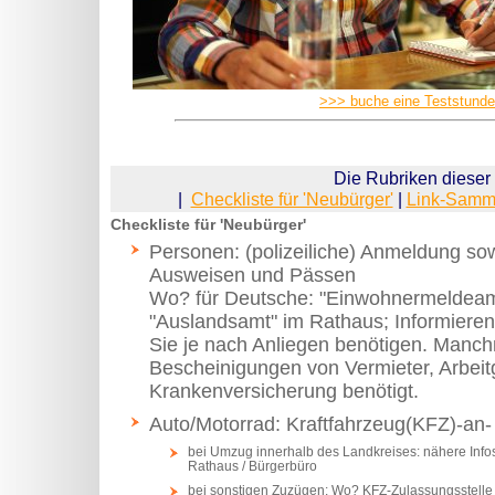
>>> buche eine Teststunde
Die Rubriken dieser 
|
Checkliste für 'Neubürger'
|
Link-Samm
Checkliste für 'Neubürger'
Personen: (polizeiliche) Anmeldung s
Ausweisen und Pässen
Wo? für Deutsche: "Einwohnermeldeamt
"Auslandsamt" im Rathaus; Informieren
Sie je nach Anliegen benötigen. Manc
Bescheinigungen von Vermieter, Arbei
Krankenversicherung benötigt.
Auto/Motorrad: Kraftfahrzeug(KFZ)-a
bei Umzug innerhalb des Landkreises: nähere Infos 
Rathaus / Bürgerbüro
bei sonstigen Zuzügen: Wo? KFZ-Zulassungsstelle -