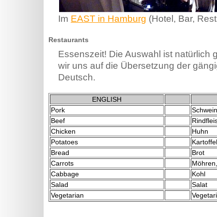
Im
EAST in Hamburg
(Hotel, Bar, Rest
Restaurants
Essenszeit! Die Auswahl ist natürlich 
wir uns auf die Übersetzung der gäng
Deutsch.
ENGLISH
Pork
Schwein
Beef
Rindflei
Chicken
Huhn
Potatoes
Kartoffe
Bread
Brot
Carrots
Möhren,
Cabbage
Kohl
Salad
Salat
Vegetarian
Vegetari