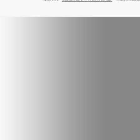
©2000-2026
Sprachinstitut TREFFPUNKT-ONLINE
- Deutsch Onlinekur