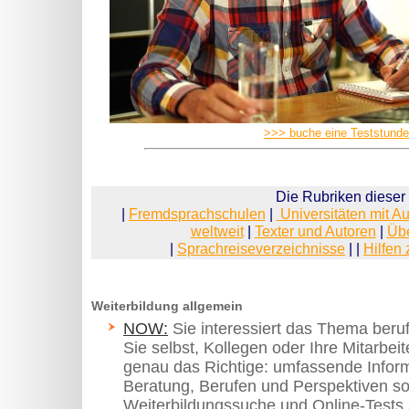
>>> buche eine Teststunde
Die Rubriken dieser 
|
Fremdsprachschulen
|
Universitäten mit A
weltweit
|
Texter und Autoren
|
Übe
|
Sprachreiseverzeichnisse
| |
Hilfen
Weiterbildung allgemein
NOW:
Sie interessiert das Thema beruf
Sie selbst, Kollegen oder Ihre Mitarb
genau das Richtige: umfassende Infor
Beratung, Berufen und Perspektiven so
Weiterbildungssuche und Online-Tests a