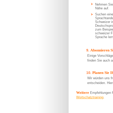
Nehmen Sie
Nähe auf.
Suchen eine
Sprachtande
Schweizer i
Deutschspra
zum Beispiel
schweizer F
Sprache ler
Abonnieren S
Einige Vorschläg
finden Sie auch a
Planen Sie I
Wir würden uns f
entscheiden. Hie
Weitere
Empfehlungen f
Wortschatztraining
.