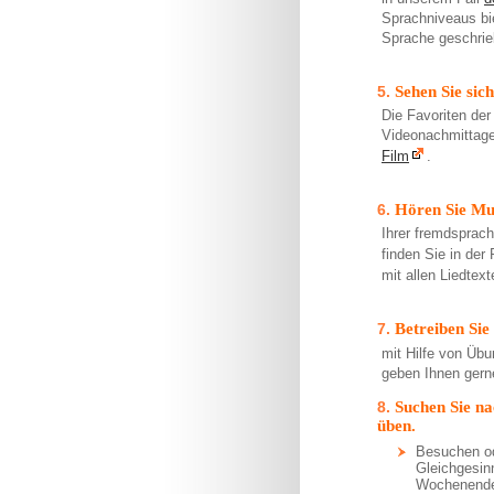
Sprachniveaus bie
Sprache geschrie
Sehen Sie sic
Die Favoriten de
Videonachmittage
Film
.
Hören Sie Mu
Ihrer fremdsprach
finden Sie in der
mit allen Liedtex
Betreiben Sie
mit Hilfe von Üb
geben Ihnen gern
Suchen Sie n
üben.
Besuchen od
Gleichgesin
Wochenende