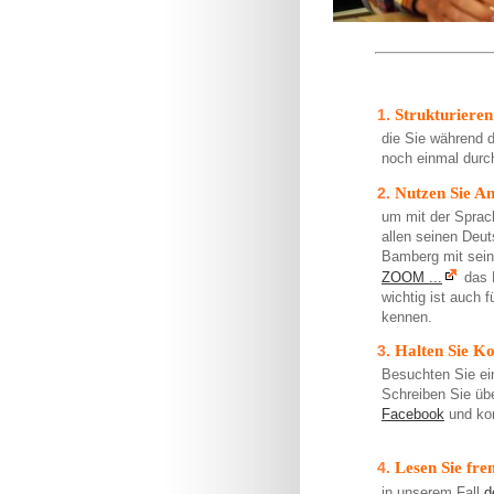
Strukturieren
die Sie während 
noch einmal durch
Nutzen Sie A
um mit der Sprac
allen seinen Deut
Bamberg mit sein
ZOOM ...
das D
wichtig ist auch 
kennen.
Halten Sie K
Besuchten Sie ei
Schreiben Sie übe
Facebook
und kom
Lesen Sie fre
in unserem Fall
d