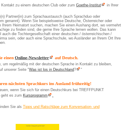
 Kontakt zu einem deutschen Club oder zum
Goethe-Institut
in Ihrer
(n) Partner(in) zum Sprachaustausch (auch Sprachduo oder
m genannt). Wenn Sie beispielsweise Deutsche, Österreicher oder
n Ihrem Heimatort suchen, machen Sie einen Aushang dort, wo vermehrt
chige zu finden sind, die gerne Ihre Sprache lernen wollen. Das kann
 auch die Tochtergesellschaft einer deutschen / österreichischen /
irma sein, oder auch eine Sprachschule, wo Ausländer an Ihrem Ort Ihre
nen.
ie einen
Online-Newsletter
auf Deutsch.
e, um regelmäßig mit der deutschen Sprache in Kontakt zu bleiben,
uf unserer Seite "
Was ist los in Deutschland
?
"
hren nächsten Sprachkurs ins Ausland frühzeitig!
reuen, wenn Sie sich für einen Deutschkurs bei TREFFPUNKT
r geht es zum
Kursprogramm
.
inden Sie als
Tipps und Ratschläge zum Konversation- und