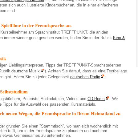
ten sich auch illustrierte Kinderbücher an, die in einer einfacheren
ben sind.
h Spielfilme in der Fremdsprache an.
r Kursteilnehmer am Sprachinstitut TREFF
PUNKT, die an den
n immer wieder gene gesehen werden, finden Sie in der Rubrik
Kino &
sik
igen Lieblingsinterpreten. Tipps der TREFF
PUNKT-Sprachstudenten
 Rubrik
deutsche Musik
). Achten Sie darauf, dass es eine Textbeilage
ten gibt. Hören Sie zu jeder Gelegenheit
deutsches Radio
.
 Selbststudium
ungsbüchern, Potcasts, Audiodateien, Videos und
CD-Roms
. Wir
e Tipps für die Auswahl des passenden Kursmaterials.
ach neuen Wegen, die Fremdsprache in Ihrem Heimatland zu
er gründen Sie einen "Stammtisch", wo man sich wöchentlich mit
nten trifft, um in der Fremdsprache zu plaudern und auch am
 etwas Gemeinsames zu unternehmen.