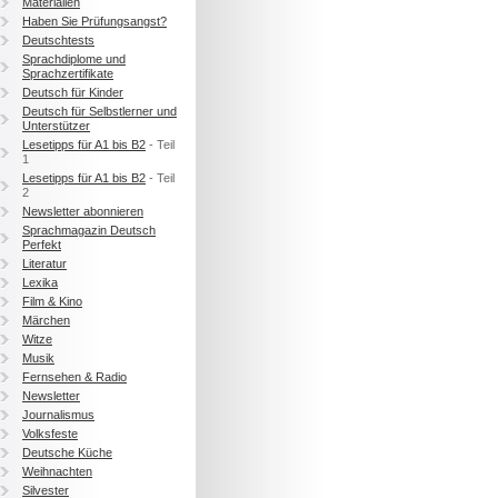
Materialien
Haben Sie Prüfungsangst?
Deutschtests
Sprachdiplome und
Sprachzertifikate
Deutsch für Kinder
Deutsch für Selbstlerner und
Unterstützer
Lesetipps für A1 bis B2
- Teil
1
Lesetipps für A1 bis B2
- Teil
2
Newsletter abonnieren
Sprachmagazin Deutsch
Perfekt
Literatur
Lexika
Film & Kino
Märchen
Witze
Musik
Fernsehen & Radio
Newsletter
Journalismus
Volksfeste
Deutsche Küche
Weihnachten
Silvester