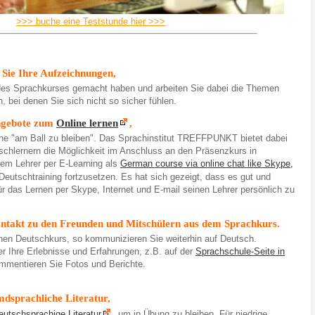
>>> buche eine Teststunde hier >>>
 Sie Ihre Aufzeichnungen,
des Sprachkurses gemacht haben und arbeiten Sie dabei die Themen
, bei denen Sie sich nicht so sicher fühlen.
ngebote zum
Online lernen
,
he "am Ball zu bleiben". Das Sprachinstitut TREFF
PUNKT bietet dabei
schlernern die Möglichkeit im Anschluss an den Präsenzkurs in
em Lehrer per E-Learning als
German course via online chat like Skype,
eutschtraining fortzusetzen. Es hat sich gezeigt, dass es gut und
für das Lernen per Skype, Internet und E-mail seinen Lehrer persönlich zu
ontakt zu den Freunden und Mitschülern aus dem Sprachkurs.
nen Deutschkurs, so kommunizieren Sie weiterhin auf Deutsch.
r Ihre Erlebnisse und Erfahrungen, z.B. auf der
Sprachschule-Seite in
mentieren Sie Fotos und Berichte.
mdsprachliche Literatur,
eutschsprachige Literatur
, um in Übung zu bleiben. Für niedrige