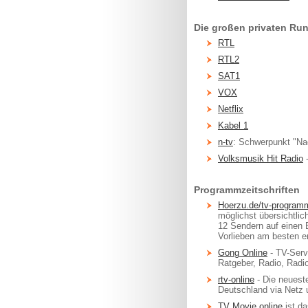
Die großen privaten Ru
RTL
RTL2
SAT1
VOX
Netflix
Kabel 1
n-tv
: Schwerpunkt "Na
Volksmusik Hit Radio
-
Programmzeitschriften
Hoerzu.de/tv-program
möglichst übersichtlic
12 Sendern auf einen 
Vorlieben am besten en
Gong Online
- TV-Serv
Ratgeber, Radio, Radi
rtv-online
- Die neuest
Deutschland via Netz 
TV Movie online
ist d