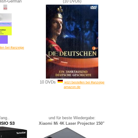
lish-German
(10 DVDs)
llen bei #anzeige
10 DVDs
jetzt bestellen bei #anzeige
amazon.de
ang..
und für beste Wiedergabe:
ISIO S3
Xiaomi Mi 4K Laser Projector 150"