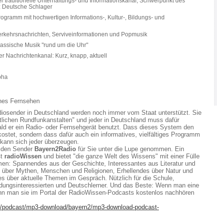
er traditionelle Unterhaltungs- und Informationskanal, Schwerpunkt des
 Deutsche Schlager
rogramm mit hochwertigen Informations-, Kultur-, Bildungs- und
erkehrsnachrichten, Serviveinformationen und Popmusik
lassische Musik "rund um die Uhr"
er Nachrichtenkanal: Kurz, knapp, aktuell
pha
hes Fernsehen
iosender in Deutschland werden noch immer vom Staat unterstützt. Sie
htlichen Rundfunkanstalten" und jeder in Deutschland muss dafür
ld er ein Radio- oder Fernsehgerät benutzt. Dass dieses System den
kostet, sondern dass dafür auch ein informatives, vielfältiges Programm
 kann sich jeder überzeugen.
r den Sender
Bayern2Radio
für Sie unter die Lupe genommen. Ein
ßt
radioWissen
und bietet "die ganze Welt des Wissens" mit einer Fülle
men: Spannendes aus der Geschichte, Interessantes aus Literatur und
 über Mythen, Menschen und Religionen, Erhellendes über Natur und
es über aktuelle Themen im Gespräch. Nützlich für die Schule,
Bildungsinteressierten und Deutschlerner. Und das Beste: Wenn man eine
nn man sie im Portal der RadioWissen-Podcasts kostenlos nachhören
de/podcast/mp3-download/bayern2/mp3-download-podcast-