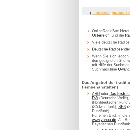
|
Funkhäuser
|
privaten Ru
OnlineRadioBox biete
Österreich
: und die
Ra
Viele deutsche Radios
Deutsche Radiosender,
Wenn Sie sich jedoch s
den geeigneten Stichw
mit Hilfe der Suchmasc
Suchmaschine
Qwant
Das Angebot der traditi
Fernsehanstalten)
ARD
oder
Das Erste o
DW
(Deutsche Welle)
(Norddeutscher Rundfu
(Südwestfunk),
SFB
(S
Rundfunk)
Für einen Blick in die
www.yahoo.de
. Als Be
Bayerischen Rundfunk