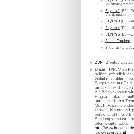
Bayern 1
(B1) - d
Musikprogramms:
Bayern 2
(B2) - P
Musikangeboten
Bayern 3
(B3) - V
Bayern 4
(B4) - K
Bayern 5
(B5) - D
Studio Franken
Bildungskanal Al
ZDF
- Zweites Deutsc
Unser TIPP:
Viele Rad
heißen "öffentlich-rec
Gebühren zahlen, soba
Bürger nicht nur Geld 
produziert wird, davon
Als Beispiel haben wi
Programm daraus hei
unterschiedlicher The
Musik, Faszinierendes
Umwelt, Hintergründig
bereichernd für alle 
Sendung verpasst, ka
oder herunterladen:
http://www.br-online.
radiowissen.shtml