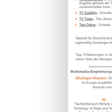
Angebot gehören der 
zusamenstellen kann, 
TV Spielfilm
- Aktuell
TV Today
- Das deuts
Tele-Online
- Schweiz
Speziell für DeutschLer
regelmäßig Sendungen bie
Tipp: Erläuterungen zu 
seiner Seite der Newsgr
Multimedia-Empfehlung
Wichtiger Hinweis:
Di
für Europa empfehlen
Amazon.com z
#1
Fachwörterbuch Hörfunk 
Dictionary of Radio and T