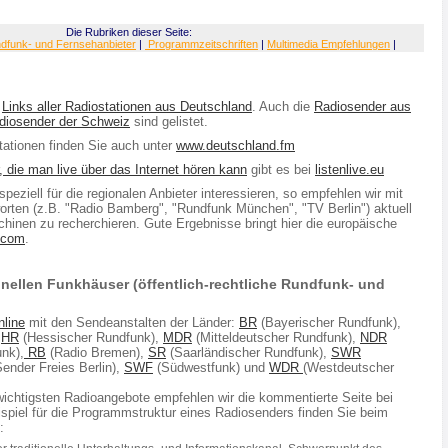
Die Rubriken dieser Seite:
ndfunk- und Fernsehanbieter
|
Programmzeitschriften
|
Multimedia Empfehlungen
|
t
Links aller Radiostationen aus Deutschland
. Auch die
Radiosender aus
diosender der Schweiz
sind gelistet.
tationen finden Sie auch unter
www.deutschland.fm
 die man live über das Internet hören kann
gibt es bei
listenlive.eu
peziell für die regionalen Anbieter interessieren, so empfehlen wir mit
orten (z.B. "Radio Bamberg", "Rundfunk München", "TV Berlin") aktuell
hinen zu recherchieren. Gute Ergebnisse bringt hier die europäische
.com
.
onellen Funkhäuser (öffentlich-rechtliche Rundfunk- und
nline
mit den Sendeanstalten der Länder:
BR
(Bayerischer Rundfunk),
,
HR
(Hessischer Rundfunk),
MDR
(Mitteldeutscher Rundfunk),
NDR
nk),
RB
(Radio Bremen),
SR
(Saarländischer Rundfunk),
SWR
ender Freies Berlin),
SWF
(Südwestfunk) und
WDR
(Westdeutscher
 wichtigsten Radioangebote empfehlen wir die kommentierte Seite bei
ispiel für die Programmstruktur eines Radiosenders finden Sie beim
: