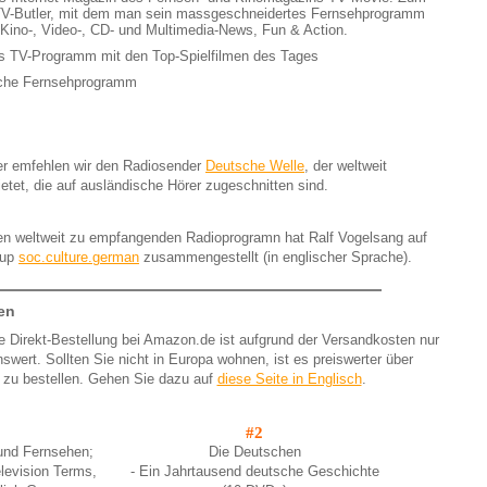
TV-Butler, mit dem man sein massgeschneidertes Fernsehprogramm
Kino-, Video-, CD- und Multimedia-News, Fun & Action.
es TV-Programm mit den Top-Spielfilmen des Tages
che Fernsehprogramm
ner emfehlen wir den Radiosender
Deutsche Welle
, der weltweit
tet, die auf ausländische Hörer zugeschnitten sind.
den weltweit zu empfangenden Radioprogramn hat Ralf Vogelsang auf
oup
soc.culture.german
zusammengestellt (in englischer Sprache).
en
e Direkt-Bestellung bei Amazon.de ist aufgrund der Versandkosten nur
swert. Sollten Sie nicht in Europa wohnen, ist es preiswerter über
u bestellen. Gehen Sie dazu auf
diese Seite in Englisch
.
#2
und Fernsehen;
Die Deutschen
elevision Terms,
- Ein Jahrtausend deutsche Geschichte