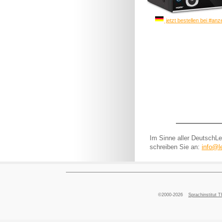
jetzt bestellen bei #an
Im Sinne aller DeutschLe
schreiben Sie an:
info@l
©2000-2026
Sprachinstitu