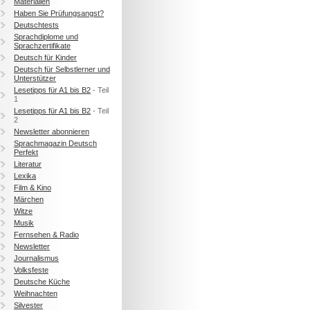
Materialien
Haben Sie Prüfungsangst?
Deutschtests
Sprachdiplome und
Sprachzertifikate
Deutsch für Kinder
Deutsch für Selbstlerner und
Unterstützer
Lesetipps für A1 bis B2
- Teil
1
Lesetipps für A1 bis B2
- Teil
2
Newsletter abonnieren
Sprachmagazin Deutsch
Perfekt
Literatur
Lexika
Film & Kino
Märchen
Witze
Musik
Fernsehen & Radio
Newsletter
Journalismus
Volksfeste
Deutsche Küche
Weihnachten
Silvester