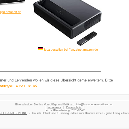
zeige amazon.de
jetzt bestellen bei #anzeige amazon.de
rner und Lehrenden wollen wir diese Übersicht gerne erweitern. Bitte
earn-german-online.net
Bitte schreiben Sie Ihre Vorschläge und Kritik an:
info@learn-german-online.com
|
Impressum
|
Datenschutz
|
Letzte Überarbeitung:
2026-07-22
t TREFFPUNKT-ONLINE
- Deutsch Onlinekurse & Training - Ideen zum Deutsch lernen - gratis Lernquellen f