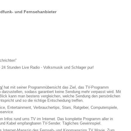
ndfunk- und Fernsehanbieter
chrichten"
 24 Stunden Live Radio - Volksmusik und Schlager pur!
m/
hat mit seiner Programmübersicht das Ziel, das TV-Programm
h darzustellen, sodass garantiert keine Sendung mehr verpasst wird. Mit
Blick kann man bestens vergleichen, welche Sendung den persönlichen
tspricht und so die richtige Entscheidung treffen.
ice, Entertainment, Verbrauchertips, Stars, Ratgeber, Computerspiele,
oservice
en Infos rund ums TV im Internet. Das komplette Programm aller in
und Kabel empfangbaren TV-Sender. Tägliches Gewinnspiel.
as Internet-Magazin des Fernseh- und Kinomagazins TV Movie. Zum